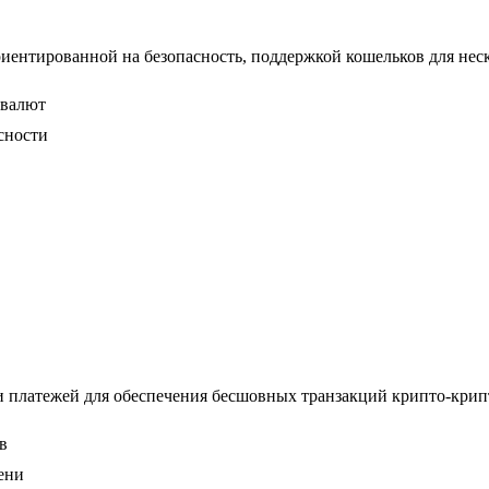
риентированной на безопасность, поддержкой кошельков для нес
овалют
сности
 платежей для обеспечения бесшовных транзакций крипто-крипт
в
ени