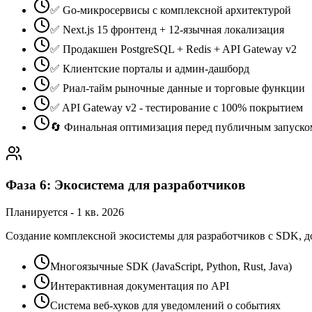
✅ Go-микросервисы с комплексной архитектурой
✅ Next.js 15 фронтенд + 12-язычная локализация
✅ Продакшен PostgreSQL + Redis + API Gateway v2
✅ Клиентские порталы и админ-дашборд
✅ Риал-тайм рыночные данные и торговые функции
✅ API Gateway v2 - тестирование с 100% покрытием
🔄 Финальная оптимизация перед публичным запуско
Фаза 6: Экосистема для разработчиков
Планируется
-
1 кв. 2026
Создание комплексной экосистемы для разработчиков с SDK, д
Многоязычные SDK (JavaScript, Python, Rust, Java)
Интерактивная документация по API
Система веб-хуков для уведомлений о событиях