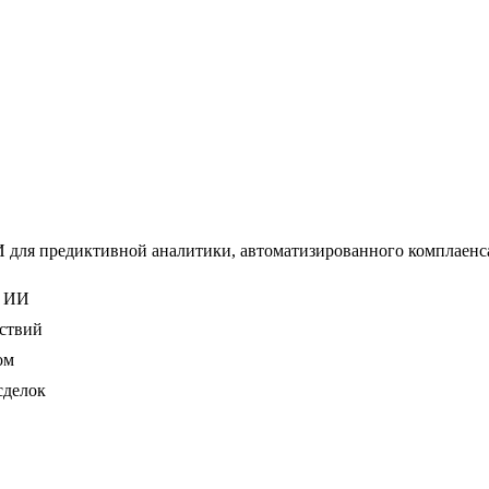
 для предиктивной аналитики, автоматизированного комплаенс
е ИИ
йствий
ом
сделок