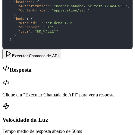
"headers"
"Authorization"
: 
"Bearer sandbox_pk_test_1234567890"
"Content-Type"
: 
"application/json"
"body"
"user_id"
: 
"user_demo_123"
"currency"
: 
"BTC"
"type"
: 
"HD_WALLET"
}
Executar Chamada de API
Resposta
Clique em "Executar Chamada de API" para ver a resposta
Velocidade da Luz
Tempo médio de resposta abaixo de 50ms