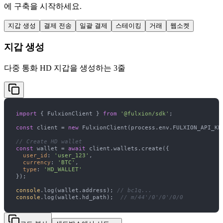
에 구축을 시작하세요.
지갑 생성
결제 전송
일괄 결제
스테이킹
거래
웹소켓
지갑 생성
다중 통화 HD 지갑을 생성하는 3줄
import
 { FulxionClient } 
from
'@fulxion/sdk'
const
 client = 
new
// Create HD wallet
const
 wallet = 
await
user_id
: 
'user_123'
currency
: 
'BTC'
type
: 
'HD_WALLET'
console
.log(wallet.address); 
// bc1q...
console
.log(wallet.hd_path);  
// m/44'/0'/0'/0/0