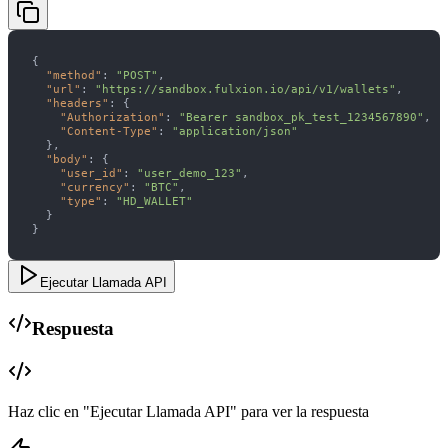
"method"
: 
"POST"
"url"
: 
"https://sandbox.fulxion.io/api/v1/wallets"
"headers"
"Authorization"
: 
"Bearer sandbox_pk_test_1234567890"
"Content-Type"
: 
"application/json"
"body"
"user_id"
: 
"user_demo_123"
"currency"
: 
"BTC"
"type"
: 
"HD_WALLET"
}
Ejecutar Llamada API
Respuesta
Haz clic en "Ejecutar Llamada API" para ver la respuesta