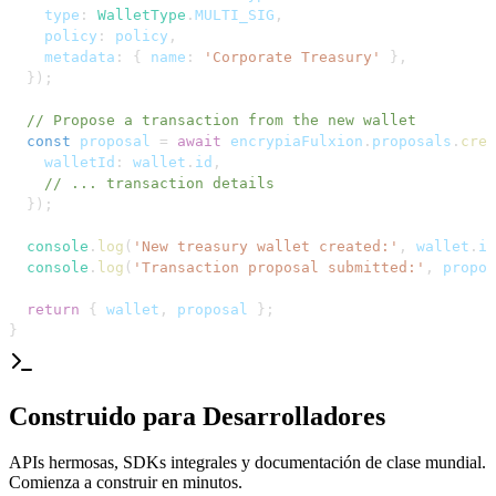
    type
:
WalletType
.
MULTI_SIG
,
    policy
:
 policy
,
    metadata
:
{
 name
:
'Corporate Treasury'
}
,
}
)
;
// Propose a transaction from the new wallet
const
 proposal 
=
await
 encrypiaFulxion
.
proposals
.
crea
    walletId
:
 wallet
.
id
,
// ... transaction details
}
)
;
console
.
log
(
'New treasury wallet created:'
,
 wallet
.
id
console
.
log
(
'Transaction proposal submitted:'
,
 propos
return
{
 wallet
,
 proposal 
}
;
}
Construido para Desarrolladores
APIs hermosas, SDKs integrales y documentación de clase mundial.
Comienza a construir en minutos.