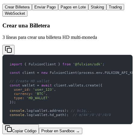
Crear Billetera
Enviar Pago
Pagos en Lote
Staking
Trading
WebSocket
Crear una Billetera
3 líneas para crear una billetera HD multi-moneda
import
 { FulxionClient } 
from
'@fulxion/sdk'
const
 client = 
new
// Create HD wallet
const
 wallet = 
await
user_id
: 
'user_123'
currency
: 
'BTC'
type
: 
'HD_WALLET'
console
.log(wallet.address); 
// bc1q...
console
.log(wallet.hd_path);  
// m/44'/0'/0'/0/0
Copiar Código
Probar en Sandbox
→