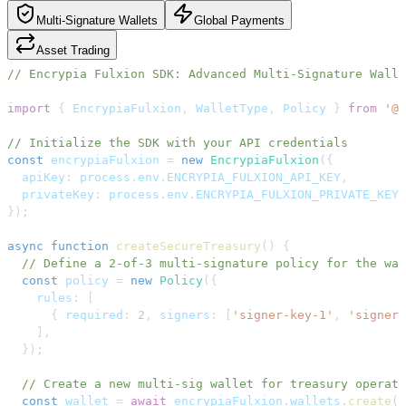
Multi-Signature Wallets
Global Payments
Asset Trading
// Encrypia Fulxion SDK: Advanced Multi-Signature Walle
import
{
EncrypiaFulxion
,
WalletType
,
Policy
}
from
'@e
// Initialize the SDK with your API credentials
const
 encrypiaFulxion 
=
new
EncrypiaFulxion
(
{
  apiKey
:
 process
.
env
.
ENCRYPIA_FULXION_API_KEY
,
  privateKey
:
 process
.
env
.
ENCRYPIA_FULXION_PRIVATE_KEY
,
}
)
;
async
function
createSecureTreasury
(
)
{
// Define a 2-of-3 multi-signature policy for the wal
const
 policy 
=
new
Policy
(
{
    rules
:
[
{
 required
:
2
,
 signers
:
[
'signer-key-1'
,
'signer-
]
,
}
)
;
// Create a new multi-sig wallet for treasury operati
const
 wallet 
=
await
 encrypiaFulxion
.
wallets
.
create
(
{