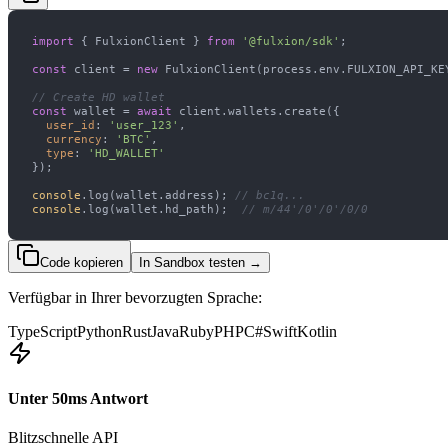
import
 { FulxionClient } 
from
'@fulxion/sdk'
const
 client = 
new
// Create HD wallet
const
 wallet = 
await
user_id
: 
'user_123'
currency
: 
'BTC'
type
: 
'HD_WALLET'
console
.log(wallet.address); 
// bc1q...
console
.log(wallet.hd_path);  
// m/44'/0'/0'/0/0
Code kopieren
In Sandbox testen
→
Verfügbar in Ihrer bevorzugten Sprache:
TypeScript
Python
Rust
Java
Ruby
PHP
C#
Swift
Kotlin
Unter 50ms Antwort
Blitzschnelle API